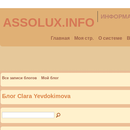
ИНФОРМА
ASSOLUX.INFO
Главная
Моя стр.
О системе
В
Все записи блогов
Мой блог
Блог Clara Yevdokimova